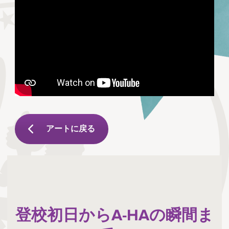
アートに戻る
登校初日からA-HAの瞬間ま