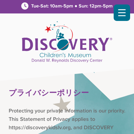
Tue-Sat: 10am-5pm ● Sun: 12pm-5pm
プライバシーポリシー
Protecting your private information is our priority.
This Statement of Privacy applies to
https://discoverykidslv.org, and DISCOVERY