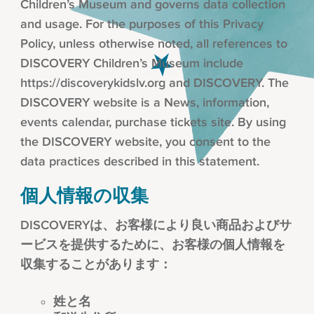
Children’s Museum and governs data collection
and usage. For the purposes of this Privacy
Policy, unless otherwise noted, all references to
DISCOVERY Children’s Museum include
https://discoverykidslv.org and DISCOVERY. The
DISCOVERY website is a News, information,
events calendar, purchase tickets site. By using
the DISCOVERY website, you consent to the
data practices described in this statement.
個人情報の収集
DISCOVERYは、お客様により良い商品およびサ
ービスを提供するために、お客様の個人情報を
収集することがあります：
姓と名