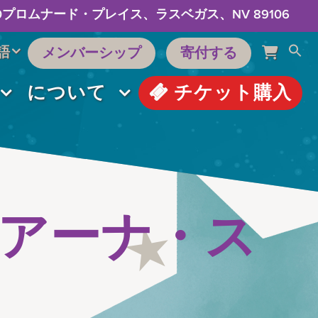
60プロムナード・プレイス、ラスベガス、NV 89106
語
メンバーシップ
寄付する
について
チケット購入
｜アーナ・ス