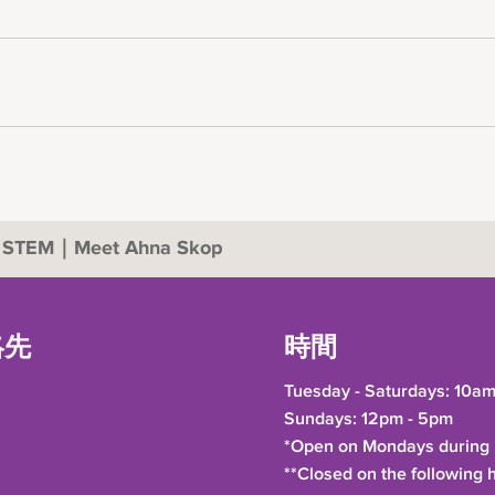
 STEM｜Meet Ahna Skop
絡先
時間
Tuesday - Saturdays: 10am
Sundays: 12pm - 5pm
*Open on Mondays during h
**Closed on the following 