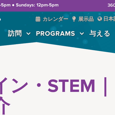
m-5pm ● Sundays: 12pm-5pm
3
日本
カレンダー
展示品
訪問
PROGRAMS
与える
イン・STEM
介