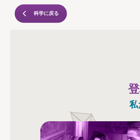
科学に戻る
登
私