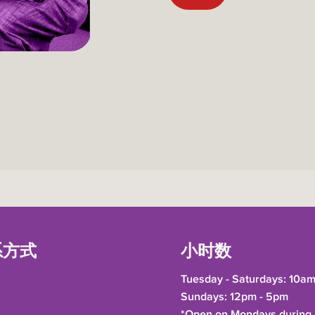
系方式
小时数
Tuesday - Saturdays: 10am
Sundays: 12pm - 5pm
*Open on Mondays during h