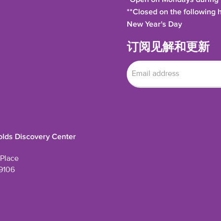
**Closed on the following 
New Year's Day
订阅见解和更新
lds Discovery Center
Place
9106