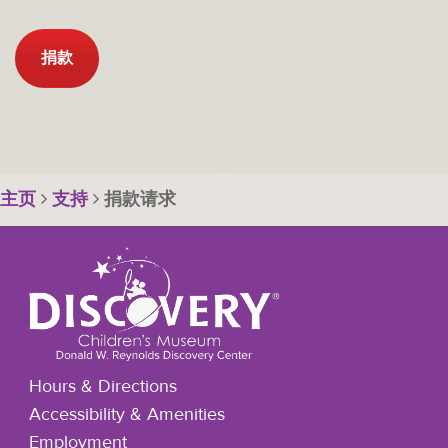
捐款
主页
支持
捐款请求
Hours & Directions
Accessibility & Amenities
Employment