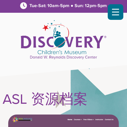
Tue-Sat: 10am-5pm ● Sun: 12pm-5pm
ASL 资源档案